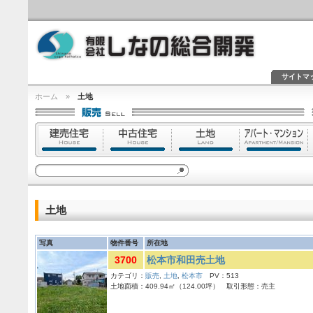
サイトマ
ホーム
»
土地
土地
写真
物件番号
所在地
3700
松本市和田売土地
カテゴリ：
販売
,
土地
,
松本市
PV：513
土地面積：409.94㎡（124.00坪） 取引形態：売主