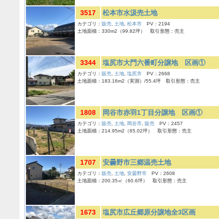
3517
松本市水汲売土地
カテゴリ：
販売
,
土地
,
松本市
PV：2194
土地面積：330m2（99.82坪） 取引形態：売主
3344
塩尻市大門六番町分譲地 区画①
カテゴリ：
販売
,
土地
,
塩尻市
PV：2668
土地面積：183.16m2（実測）/55.4坪 取引形態：売主
1808
岡谷市赤羽1丁目分譲地 区画①
カテゴリ：
販売
,
土地
,
岡谷市
,
販売
PV：2457
土地面積：214.95m2（65.02坪） 取引形態：売主
1707
安曇野市三郷温売土地
カテゴリ：
販売
,
土地
,
安曇野市
PV：2608
土地面積：200.35㎡（60.6坪） 取引形態：売主
1673
塩尻市広丘郷原分譲地全3区画