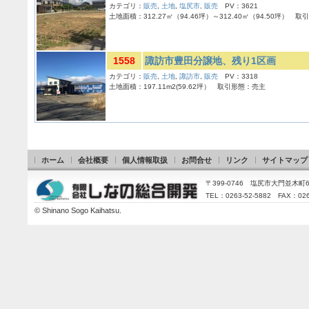
カテゴリ：
販売
,
土地
,
塩尻市
,
販売
PV：3621
土地面積：312.27㎡（94.46坪）～312.40㎡（94.50坪） 
1558
諏訪市豊田分譲地、残り1区画
カテゴリ：
販売
,
土地
,
諏訪市
,
販売
PV：3318
土地面積：197.11m2(59.62坪） 取引形態：売主
ホーム
会社概要
個人情報取扱
お問合せ
リンク
サイトマップ
〒399-0746 塩尻市大門並木町
TEL：0263-52-5882 FAX：026
©
Shinano Sogo Kaihatsu
.